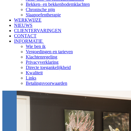
Bekken- en bekkenbodemklachten
Chronische pijn
Slaapoefentherapie
WERKWIJZE
NIEUWS
CLIENTERVARINGEN
CONTACT
INFORMATIE
Wie ben ik
Vergoedingen en tarieven
Klachtenregeling
Privacyverklaring
Directe toegankelijkheid
Kwaliteit
Links
Betalingsvoorwaarden